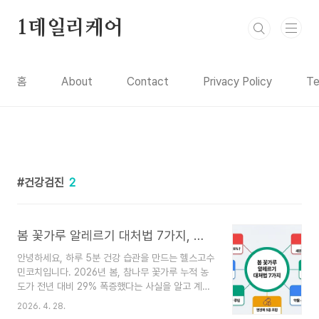
본문 바로가기
1데일리케어
홈
About
Contact
Privacy Policy
Te
건강검진
2
봄 꽃가루 알레르기 대처법 7가지, 증상부터 영양제까지 완벽 가이드
안녕하세요, 하루 5분 건강 습관을 만드는 헬스고수
민코치입니다. 2026년 봄, 참나무 꽃가루 누적 농
도가 전년 대비 29% 폭증했다는 사실을 알고 계셨
나요?"감기인 줄 알았는데 2주째 콧물이 멈추지 않
2026. 4. 28.
아요." 이 말이 남 일 같지 않다면, 지금 이 글이 필