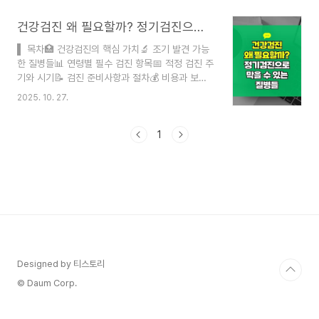
요합니다. 오늘은 증상 구별법부터 약물 선택, 영양
제 조합, 실내 운동 루틴까지 7가지 핵심 대처법을
건강검진 왜 필요할까? 정기검진으로 막을 수 있는 질병들
하나의 가이드로 정리해 드리겠습니다.목차1.
▌ 목차🏥 건강검진의 핵심 가치🔬 조기 발견 가능
2026년 봄 꽃가루, 왜 더 위험한가2. 꽃가루 알레
한 질병들📊 연령별 필수 검진 항목📅 적정 검진 주
르기 vs 감기, 증상 구별법3. 꽃가루 차단 3단계 실
기와 시기📝 검진 준비사항과 절차💰 비용과 보험
전 루틴4. 항히스타민제와 비강 스프레이 선택 가이
적용 범위👥 실제 검진 경험담❓ FAQ작성자 헬스고
드 4-1. 2세대 항히스타민제 비교표 4-2. 2025
2025. 10. 27.
수 민코치 ｜ 블로거검증 절차 공식자료 문서 및 웹
ARIA 가이드라인 핵심 변경 사항5. 면역력 강화 영
서칭게시일 2025-10-26 최종수정 2025-10-26
양제 5종 조합법6. 꽃가..
광고·협찬 없음 오류 신고
1
earnspot@naver.com건강검진은 단순히 병원
에 가는 일이 아니라, 우리 삶의 질을 지키는 가장
확실한 투자예요. 많은 사람들이 "아프지 않은데 왜
검진을 받아야 하나?"라고 생각하지만, 실제로 조기
에 발견하면 완치 가능한 질병들이 정말 많답니다.
특히 한국인의 사망 원인 1위인 암의 경우, 1기에 발
견하면 5년 생존율이 90% 이상이지만 4기에 발견
하면 2..
Designed by 티스토리
© Daum Corp.