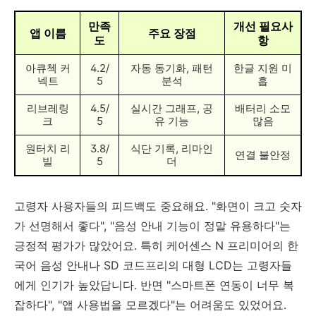
만족
개선 필요사
앱 이름
주요 장점
도
항
아큐첵 커
4.2/
자동 동기화, 패턴
한글 지원 미
넥트
5
분석
흡
리브레링
4.5/
실시간 그래프, 공
배터리 소모
크
5
유 기능
많음
원터치 리
3.8/
식단 기록, 리마인
연결 불안정
빌
5
더
고령자 사용자들의 피드백도 중요해요. "화면이 크고 숫자
가 선명해서 좋다", "음성 안내 기능이 정말 유용하다"는
긍정적 평가가 많았어요. 특히 케어센스 N 프리미어의 한
국어 음성 안내나 SD 코드프리의 대형 LCD는 고령자들
에게 인기가 높았답니다. 반면 "스마트폰 연동이 너무 복
잡하다", "앱 사용법을 모르겠다"는 어려움도 있었어요.