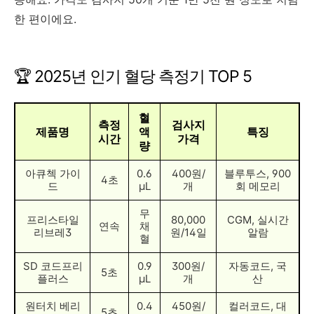
한 편이에요.
🏆 2025년 인기 혈당 측정기 TOP 5
혈
측정
검사지
제품명
액
특징
시간
가격
량
아큐첵 가이
0.6
400원/
블루투스, 900
4초
드
μL
개
회 메모리
무
프리스타일
80,000
CGM, 실시간
연속
채
리브레3
원/14일
알람
혈
SD 코드프리
0.9
300원/
자동코드, 국
5초
플러스
μL
개
산
원터치 베리
0.4
450원/
컬러코드, 대
5초