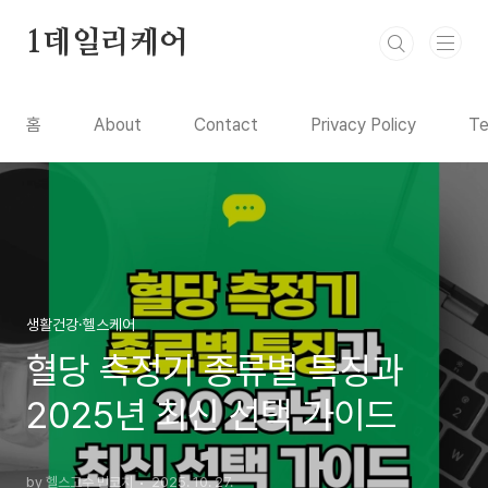
본문 바로가기
1데일리케어
홈
About
Contact
Privacy Policy
Te
생활건강·헬스케어
혈당 측정기 종류별 특징과
2025년 최신 선택 가이드
by 헬스고수 민코치
2025. 10. 27.