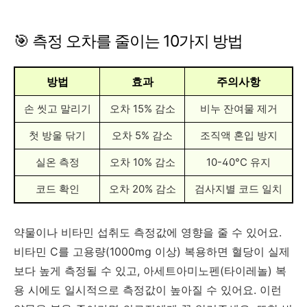
🎯 측정 오차를 줄이는 10가지 방법
방법
효과
주의사항
손 씻고 말리기
오차 15% 감소
비누 잔여물 제거
첫 방울 닦기
오차 5% 감소
조직액 혼입 방지
실온 측정
오차 10% 감소
10-40°C 유지
코드 확인
오차 20% 감소
검사지별 코드 일치
약물이나 비타민 섭취도 측정값에 영향을 줄 수 있어요.
비타민 C를 고용량(1000mg 이상) 복용하면 혈당이 실제
보다 높게 측정될 수 있고, 아세트아미노펜(타이레놀) 복
용 시에도 일시적으로 측정값이 높아질 수 있어요. 이런