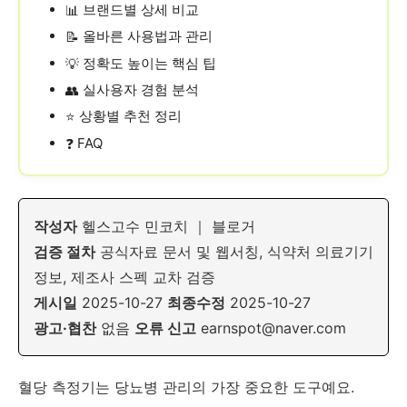
브랜드별 상세 비교
📊
올바른 사용법과 관리
📝
정확도 높이는 핵심 팁
💡
실사용자 경험 분석
👥
상황별 추천 정리
⭐
FAQ
❓
작성자
헬스고수 민코치 ｜ 블로거
검증 절차
공식자료 문서 및 웹서칭, 식약처 의료기기
정보, 제조사 스펙 교차 검증
게시일
2025-10-27
최종수정
2025-10-27
광고·협찬
없음
오류 신고
earnspot@naver.com
혈당 측정기는 당뇨병 관리의 가장 중요한 도구예요.